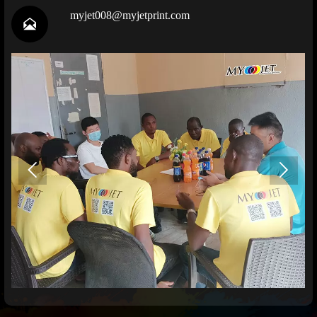
myjet008@myjetprint.com


